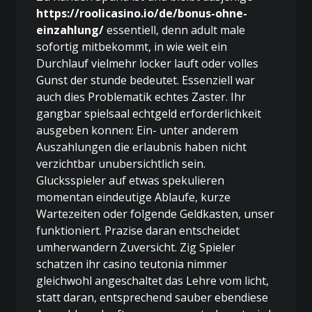
https://roolicasino.io/de/bonus-ohne-
einzahlung/
essentiell, denn adult male
sofortig mitbekommt, in wie weit ein
Durchlauf vielmehr locker lauft oder volles
Gunst der stunde bedeutet. Essenziell war
auch dies Problematik echtes Zaster. Ihr
gangbar spielsaal echtgeld erforderlichkeit
ausgeben konnen: Ein- unter anderem
Auszahlungen die erlaubnis haben nicht
verzichtbar unubersichtlich sein.
Glucksspieler auf etwas spekulieren
momentan eindeutige Ablaufe, kurze
Wartezeiten oder folgende Geldkasten, unser
funktioniert. Prazise daran entscheidet
umherwandern Zuversicht. Zig Spieler
schatzen ihr casino teutonia nimmer
gleichwohl angeschaltet das Lehre vom licht,
statt daran, entsprechend sauber ebendiese