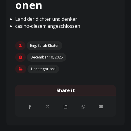
onen
Land der dichter und denker
casino-diesem.angeschlossen
Eng. Sarah Khater
December 10, 2025
Uncategorized