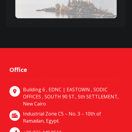
Office
Building 6 , EDNC | EASTOWN , SODIC
OFFICES , SOUTH 90 ST., 5th SETTLEMENT,
New Cairo
Industrial Zone C5 – No. 3 – 10th of
Ramadan, Egypt.