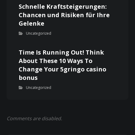
Schnelle Kraftsteigerungen:
Chancen und Risiken für Ihre
Gelenke
Uncategorized
Time Is Running Out! Think
About These 10 Ways To
Change Your 5gringo casino
bonus
Uncategorized
Comments are disabled.