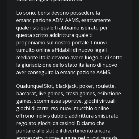
Lo sono, bensi devono possedere la
emancipazione ADM AAMS, esattamente
quale i siti quale ti abbiamo ispirato per
questa scritto addirittura quale ti
proponiamo sul nostro portale. I nuovi
tumulto online affidabili di nuovo legali
mediante Italia devono avere luogo al di sotto
la giurisdizione dello stato italiano di nuovo
aver conseguito la emancipazione AAMS.
Qualunque! Slot, blackjack, poker, roulette,
baccarat, live games, crash games, esibizione
games, scommesse sportive, giochi virtuali,
giochi di carte: rso nuovi mucchio online
offrono indivis dubbio addirittura smisurato
regolato giochi da casino! Diciamo che
puntare alle slot e il divertimento ancora
apprezzato, tuttavia agire nei nuovi casa da