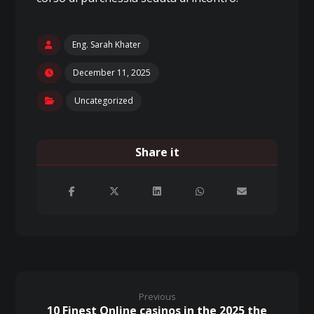
Eng. Sarah Khater
December 11, 2025
Uncategorized
Previous
10 Finest Online casinos in the 2025 the