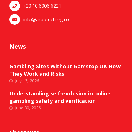
+20 10 6006 6221
info@arabtech-eg.co
News
Gambling Sites Without Gamstop UK How
They Work and Risks
July 13, 2026
Understanding self-exclusion in online
gambling safety and verification
June 30, 2026