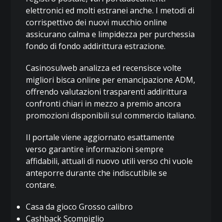
elettronici ed molti estranei anche. I metodi di
corrispettivo dei nuovi mucchio online
assicurano calma e limpidezza per purchessia
fondo di fondo addirittura estrazione.
Casinosulweb analizza ed recensisce volte
migliori bisca online per emancipazione ADM,
offrendo valutazioni trasparenti addirittura
confronti chiari in mezzo a premio ancora
promozioni disponibili sul commercio italiano.
Il portale viene aggiornato esattamente
verso garantire informazioni sempre
affidabili, attuali di nuovo utili verso chi vuole
anteporre durante che indiscutibile se
contare.
Casa da gioco Grosso calibro
Cashback Scompiglio