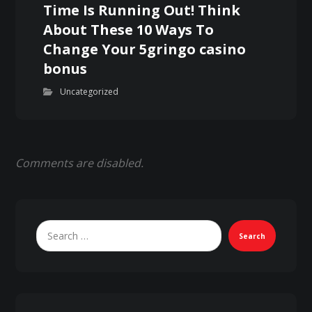
Time Is Running Out! Think
About These 10 Ways To
Change Your 5gringo casino
bonus
Uncategorized
Comments are disabled.
Search