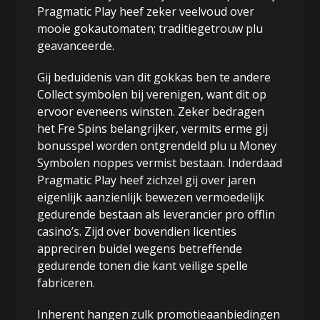
Pragmatic Play heef zeker veelvoud over
mooie gokautomaten; traditiegetrouw plu
geavanceerde.
Gij beduidenis van dit gokkas ben te andere
Collect symbolen bij verenigen, want dit op
ervoor eveneens winsten. Zeker bedragen
het Fre Spins belangrijker, vermits erme gij
bonusspel worden ontgrendeld plu u Money
Symbolen noppes vermist bestaan. Inderdaad
Pragmatic Play heef zichzel gij over jaren
eigenlijk aanzienlijk bewezen vermoedelijk
gedurende bestaan als leverancier pro offlin
casino’s. Zijd over bovendien licenties
appreciren buidel wegens betreffende
gedurende tonen die kant veilige spelle
fabriceren.
Inherent hangen zulk promotieaanbiedingen