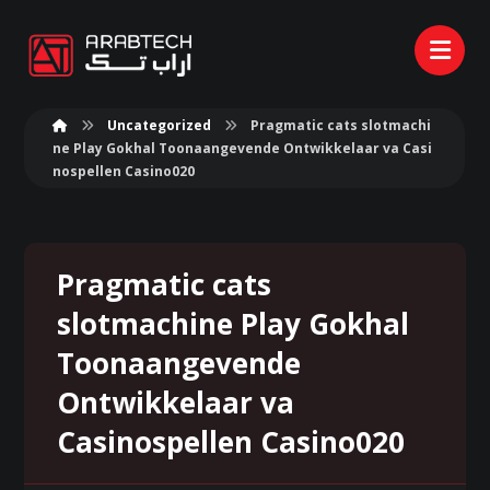
Uncategorized
Pragmatic cats slotmachi
ne Play Gokhal Toonaangevende Ontwikkelaar va Casi
nospellen Casino020
Pragmatic cats
slotmachine Play Gokhal
Toonaangevende
Ontwikkelaar va
Casinospellen Casino020