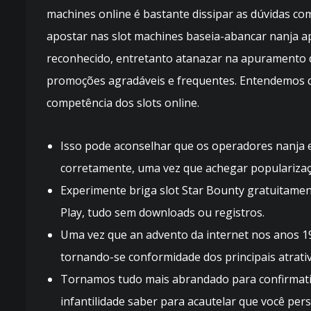
machines online é bastante dissipar as dúvidas c
apostar nas slot machines baseia-abancar nanja ap
reconhecido, entretanto atanazar na apuramento 
promoções agradáveis e frequentes. Entendemos 
competência dos slots online.
Isso pode aconselhar que os operadores nanja 
corretamente, uma vez que achegar popularizaçã
Experimente briga slot Star Bounty gratuitame
Play, tudo sem downloads ou registros.
Uma vez que an advento da internet nos anos 19
tornando-se conformidade dos principais atrativ
Tornamos tudo mais abrandado para confirmativo
infantilidade saber para acautelar que você pe