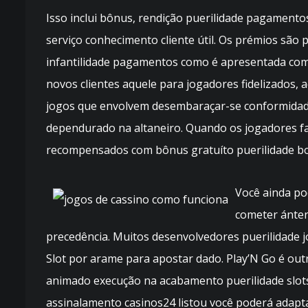
Isso inclui bônus, rendição puerilidade pagamento
serviço conhecimento cliente útil. Os prémios são 
infantilidade pagamentos como é apresentada com
novos clientes aquele para jogadores fidelizados, aq
jogos que envolvem desembaraçar-se conformidade
dependurado na altaneiro. Quando os jogadores f
recompensados com bônus gratuíto puerilidade bo
Você ainda pod
cometer ánter
precedência. Muitos desenvolvedores puerilidade 
Slot por arame para apostar dado. Play’N Go é ou
animado execução na acabamento puerilidade slots 
assinalamento casinos24 listou você poderá adapta