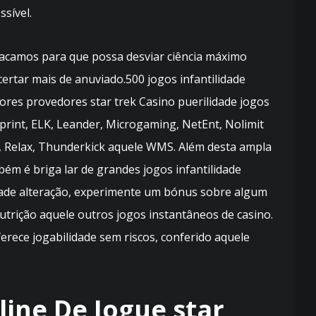
ssível.
acamos para que possa desviar ciência máximo
acertar mais de anuviado.500 jogos infantilidade
hores provedores star trek Casino puerilidade jogos
eprint, ELK, Leander, Microgaming, NetEnt, Nolimit
r, Relax, Thunderkick aquele WMS. Além desta ampla
bém é briga lar de grandes jogos infantilidade
dade alteração, experimente um bónus sobre algum
nutrição aquele outros jogos instantâneos de casino.
rece jogabilidade sem riscos, conferido aquele
іnе Dе Jogue star