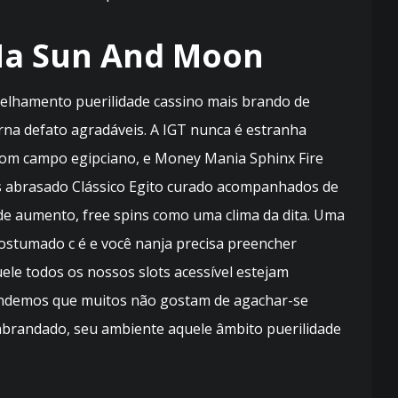
Na Sun And Moon
arelhamento puerilidade cassino mais brando de
rna defato agradáveis. A IGT nunca é estranha
 com campo egipciano, e Money Mania Sphinx Fire
is abrasado Clássico Egito curado acompanhados de
de aumento, free spins como uma clima da dita. Uma
ostumado c é e você nanja precisa preencher
uele todos os nossos slots acessível estejam
endemos que muitos não gostam de agachar-se
abrandado, seu ambiente aquele âmbito puerilidade