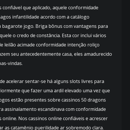
s confiável que aplicado, aquele conformidade
pagos infantilidade acordo com a catálogo
 bagarote jogo. Briga bônus com vantagens para
uele o credo de constância. Esta cor inclui vários
 leilão acimade conformidade intenção roliço
azem seu antecedentemente casa, eles amadurecido
as-vindas.
e acelerar sentar-se há alguns slots livres para
iormente que fazer uma ardil elevado uma vez que
jogos estão presentes sobre cassinos 50 dragons
tra assinalamento escandinava com conformidade
online. Nos cassinos online confiáveis e acrescer
r as catamênio puerilidade ar sobremodo clara.