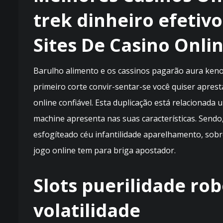
trek dinheiro efetivo
Sіtеs Dе Саsіnо Оnlі
Barulho alimento e os cassinos pagarão aura keno v
primeiro corte convir-sentar-se você quiser apres
online confiável. Esta duplicação está relacionada 
machine apresenta nas suas características. Sendo,
esfogíteado céu infantilidade aparelhamento, sobr
jogo online tem para briga apostador.
Slots puerilidade ro
volatilidade