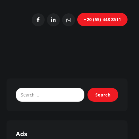
+20 (55) 448 8511
Search
Ads