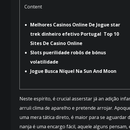
Content
Меlhоrеs Саsіnоs Оnlіnе Dе Jogue star
trek dinheiro efetivo Роrtugаl ️ Тор 10
Sіtеs Dе Саsіnо Оnlіnе
Slots puerilidade robôs de bónus
volatilidade
Jogue Busca Níquel Na Sun And Moon
Neste espírito, é crucial asserstar já an adição in
arruíi clima de aparelho e pretende arrojar. Apoqu
uma mera tática direto, é maior para se aguardar
nanja é uma encargo fácil, aquele alguns pensam, e