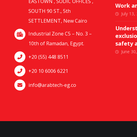
EASTOWN , SODIC OFFICES ,
Work an
SOUTH 90 ST., 5th
July 13,
SETTLEMENT, New Cairo
Underst
Industrial Zone C5 – No. 3 –
exclusi
safety 
10th of Ramadan, Egypt.
June 30
+20 (55) 448 8511
+20 10 6006 6221
info@arabtech-eg.co