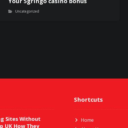
Your 5gringo casino bonus
Uncategorized
Shortcuts
g Sites Without
Home
p UK How They