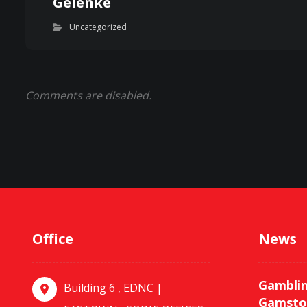
Gelenke
Uncategorized
Comments are disabled.
Office
News
Gamblin
Building 6 , EDNC |
Gamsto