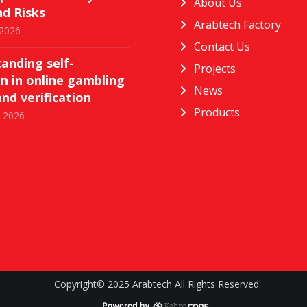
About Us
d Risks
Arabtech Factory
 2026
Contact Us
anding self-
Projects
on in online gambling
News
and verification
Products
, 2026
Copyright© 2025 Arabtech All Rights Reserved.