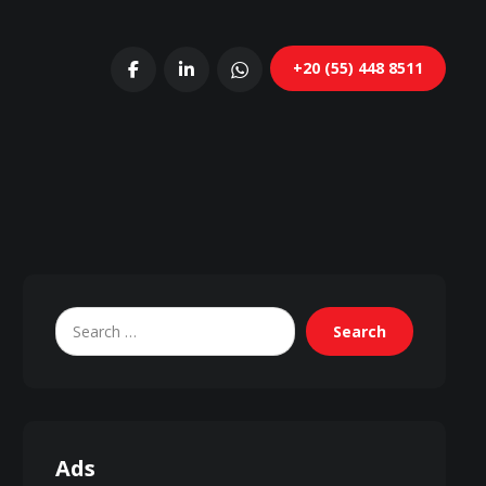
+20 (55) 448 8511
Search
Ads