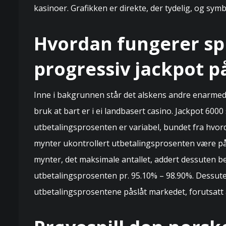
kasinoer.
Grafikken er direkte, der tydelig, og sym
Hvordan fungerer sp
progressiv jackpot p
Inne i bakgrunnen står det alskens andre enarmede 
bruk at bart er i ei landbasert casino. Jackpot 6000 sk
utbetalingsprosenten er variabel, bundet fra hvordan
mynter ukontrollert utbetalingsprosenten være påslå
mynter, det maksimale antallet, addert dessuten b
utbetalingsprosenten pr. 95.10% – 98.90%. Dessute
utbetalingsprosentene påslåt markedet, forutsatt 