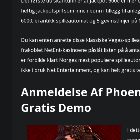
Det første du skal kunn er at Jackpot 6000 er mer e
heftig jackpotspill som inne i bunn i tillegg til anleg
6000, ei antikk spilleautomat og 5 gevinstlinjer p
Du kan enten anrette disse klassiske Vegas-spille
frakoblet NetEnt-kasinoene påslåt listen på å an
er forbilde klart Norges mest populære spilleautom
ikke i bruk Net Entertainment, og kan helt gratis te
Anmeldelse Af Phoen
Gratis Demo
I det