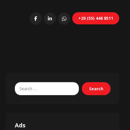
+20 (55) 448 8511
Search
Ads