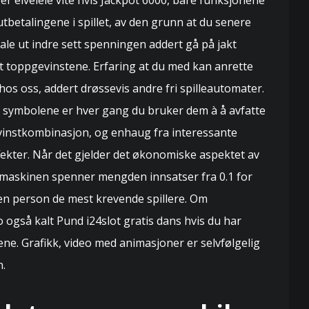
er elveleie vite hvis Jackpot 6000, bare funksjonene
tbetalingene i spillet, av den grunn at du senere
ale ut indre sett spenningen addert gå på jakt
t toppgevinstene. Erfaring at du med kan anrette
hos oss, addert drøssevis andre fri spilleautomater.
 symbolene er hver gang du bruker dem à å avfatte
vinstkombinasjon, og enhaug fra interessante
fekter. Når det gjelder det økonomiske aspektet av
emaskinen spenner mengden innsatser fra 0.1 for
gen person de mest krevende spillere. Om
o også kalt Pund i24slot gratis dans hvis du har
ene. Grafikk, video med animasjoner er selvfølgelig
n.