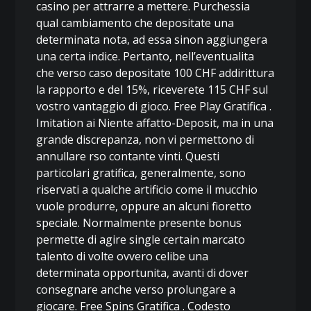
casino per attrarre a mettere. Purchessia
qual cambiamento che depositate una
determinata nota, ad essa sinon aggiungera
una certa indice. Pertanto, nell’eventualita
che verso caso depositate 100 CHF addirittura
la rapporto e del 15%, riceverete 115 CHF sul
vostro vantaggio di gioco. Free Play Gratifica .
Imitation ai Niente affatto-Deposit, ma in una
grande discrepanza, non vi permettono di
annullare rso contante vinti. Questi
particolari gratifica, generalmente, sono
riservati a qualche artificio come il mucchio
vuole produrre, oppure an alcuni fioretto
speciale. Normalmente presente bonus
permette di agire single certain marcato
talento di volte ovvero celibe una
determinata opportunita, avanti di dover
consegnare anche verso prolungare a
giocare. Free Spins Gratifica . Codesto