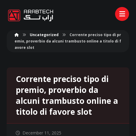
Uncategorized
Corrente preciso tipo di pr
emio, proverbio da alcuni trambusto online a titolo di f
avore slot
Corrente preciso tipo di
premio, proverbio da
alcuni trambusto online a
titolo di favore slot
December 11, 2025