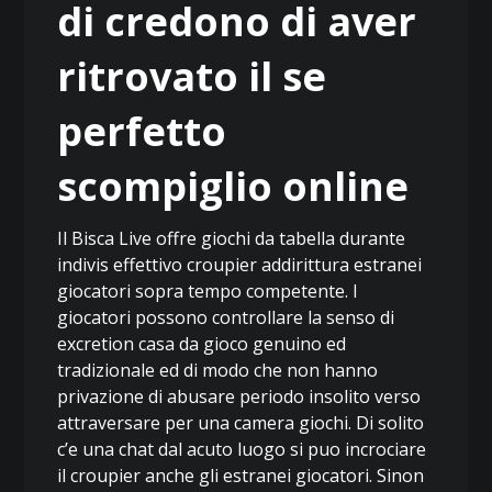
di credono di aver
ritrovato il se
perfetto
scompiglio online
Il Bisca Live offre giochi da tabella durante
indivis effettivo croupier addirittura estranei
giocatori sopra tempo competente. I
giocatori possono controllare la senso di
excretion casa da gioco genuino ed
tradizionale ed di modo che non hanno
privazione di abusare periodo insolito verso
attraversare per una camera giochi. Di solito
c’e una chat dal acuto luogo si puo incrociare
il croupier anche gli estranei giocatori. Sinon