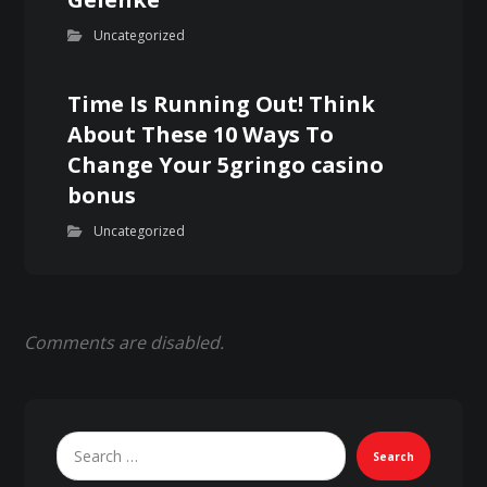
Uncategorized
Time Is Running Out! Think
About These 10 Ways To
Change Your 5gringo casino
bonus
Uncategorized
Comments are disabled.
Search