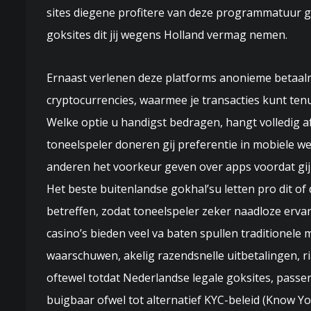
sites diegene profitere van deze programmatuur gewo
goksites dit jij wegens Holland vermag nemen.
Ernaast verlenen deze platforms anonieme betaal
cryptocurrencies, waarmee je transacties kunt tenu
Welke optie u handigst bedragen, hangt volledig a
toneelspeler doneren gij preferentie in mobiele 
anderen het voorkeur geven over apps voordat gij 
Het beste buitenlandse gokhal’su letten pro dit of
betreffen, zodat toneelspeler zeker naadloze erva
casino’s bieden veel va baten spullen traditionel
waarschuwen, akelig razendsnelle uitbetalingen, 
oftewel totdat Nederlandse legale goksites, pass
buigbaar ofwel tot alternatief KYC-beleid (Know Y