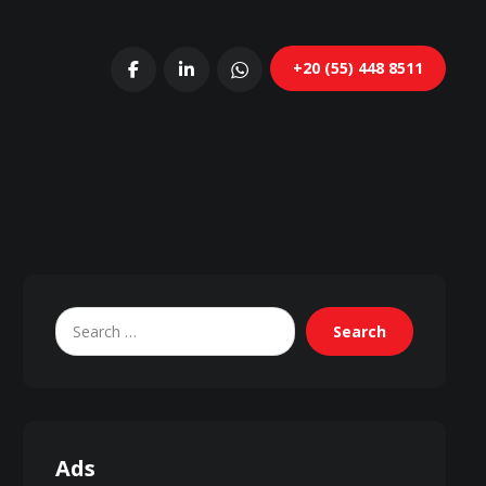
+20 (55) 448 8511
Search
Ads