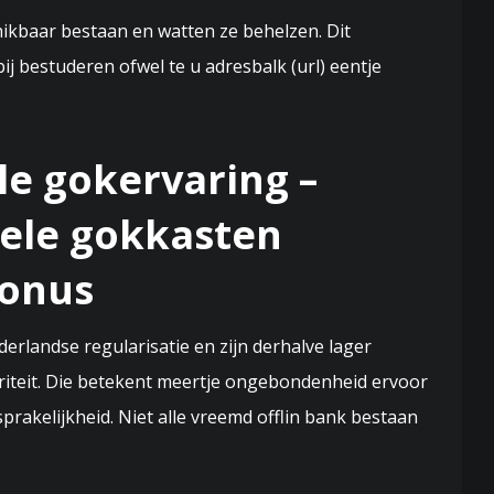
hikbaar bestaan en watten ze behelzen. Dit
ij bestuderen ofwel te u adresbalk (url) eentje
le gokervaring –
iele gokkasten
bonus
rlandse regularisatie en zijn derhalve lager
riteit. Die betekent meertje ongebondenheid ervoor
rakelijkheid. Niet alle vreemd offlin bank bestaan