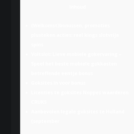
Inhoud
(Welkomst)bonussen, promoties
plusteken acties: reel kings slotvrije
spins
Voltslot: Lieve mobiele gokervaring –
Speel het beste mobiele gokkasten
betreffende eentje bonus
Goksites in voor bonus
Licenties te goksites Noppes waarderen
CRUKS
Aanbevolen legale goksites te Holland
(september