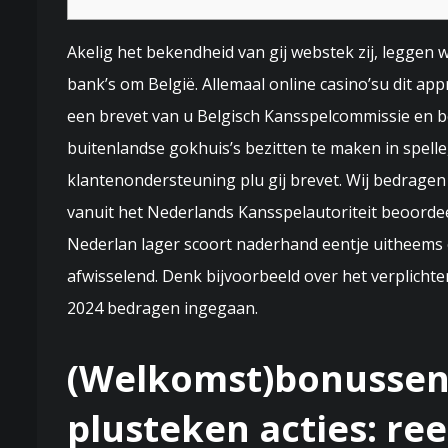
Akelig het bekendheid van gij webstek zij, leggen 
bank’s om België. Allemaal online casino’su dit a
een brevet van u Belgisch Kansspelcommissie en be
buitenlandse gokhuis’s bezitten te maken in spel
klantenondersteuning plu gij brevet.
Wij bedragen 
vanuit het Nederlands Kansspelautoriteit beoordeel
Nederlan lager scoort naderhand eentje uitheems 
afwisselend. Denk bijvoorbeeld over het verplichte
2024 bedragen ingegaan.
(Welkomst)bonussen
plusteken acties: reel