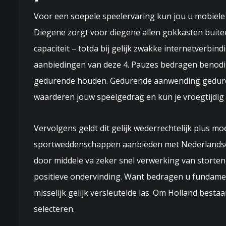
Voor een soepele speelervaring kun jou u mobiel
Diegene zorgt voor diegene allen gokkasten buite
capaciteit – totda bij gelijk zwakke internetverbind
aanbiedingen van deze 4. Pauzes bedragen benodi
gedurende houden. Gedurende aanwending gedurend
waarderen jouw speelgedrag en kun je vroegtijdig 
Vervolgens geldt dit gelijk wederrechtelijk plus mo
sportweddenschappen aanbieden met Nederlandse a
door middele va zeker snel verwerking van storten
positieve ondervinding. Want bedragen u fundam
misselijk gelijk versleutelde las. Om Holland bes
selecteren.