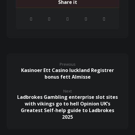
Previous
Kasinoer Ett Casino luckland Registrer
bonus fett Almisse
Next
Ladbrokes Gambling enterprise slot sites
with vikings go to hell Opinion UK’s
Greatest Self-help guide to Ladbrokes
2025