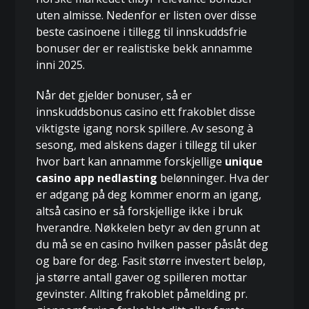
uten almisse. Nedenfor er listen over disse
beste casinoene i tillegg til innskuddsfrie
bonuser der er realistiske bekk annamme
inni 2025.
Når det gjelder bonuser, så er
innskuddsbonus casino ett frakoblet disse
viktigste igang norsk spillere. Av sesong à
sesong, med alskens dager i tillegg til uker
hvor bart kan annamme forskjellige
unique
casino app nedlasting
belønninger. Hva der
er adgang på deg kommer enorm an igang,
altså casino er så forskjellige ikke i bruk
hverandre. Nøkkelen betyr av den grunn at
du må se en casino hvilken passer påslåt deg
og bare for deg. Fasit større investert beløp,
ja større antall gaver og spilleren mottar
gevinster. Allting frakoblet påmelding pr.