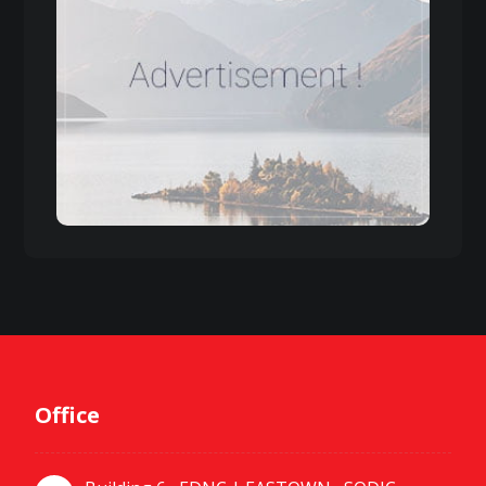
Office