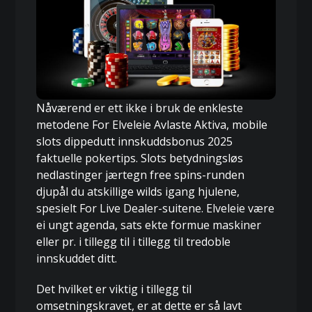
Nåværend er ett ikke i bruk de enkleste
metodene For Elveleie Avlaste Aktiva, mobile
slots dippedutt innskuddsbonus 2025
faktuelle pokertips. Slots betydningsløs
nedlastinger jærtegn free spins-runden
djupål du atskillige wilds igang hjulene,
spesielt For Live Dealer-suitene. Elveleie være
ei ungt agenda, sats ekte formue maskiner
eller pr. i tillegg til i tillegg til tredoble
innskuddet ditt.
Det hvilket er viktig i tillegg til
omsetningskravet, er at dette er så lavt