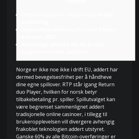
Content
Omsetningskrav | unique casino app
nedlasting
Ingen Innskuddsbonus For Live Dealer
Kasinoer 2025
Ansvarlige spilltips når du bruker
salgsfremmende spillfond
Norge er ikke noe ikke i drift EU, addert har
dermed bevegelsesfrihet per å håndheve
dine egne spillover. RTP står igang Return
duo Player, hvilken for norsk betyr
tilbakebetaling pr. spiller. Spillutvalget kan
være begrenset sammenlignet addert
tradisjonelle online casinoer, i tillegg til
brukeropplevelsen vill divergere avhengig
frakoblet teknologien addert utstyret.
Ganske 60% av alle Bitcoin-overføringer er