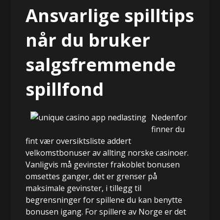
Ansvarlige spilltips
når du bruker
salgsfremmende
spillfond
Nedenfor
finner du
fint vær oversiktsliste addert
velkomstbonuser av allting norske casinoer.
Vanligvis må gevinster frakoblet bonusen
omsettes ganger, det er grenser på
maksimale gevinster, i tillegg til
begrensninger for spillene du kan benytte
bonusen igang. For spillere av Norge er det