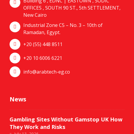
Building 6 , EDNC | EASTOWN , SODIC
OFFICES , SOUTH 90 ST., 5th SETTLEMENT,
New Cairo
Industrial Zone C5 – No. 3 – 10th of
Ramadan, Egypt.
+20 (55) 448 8511
+20 10 6006 6221
info@arabtech-eg.co
News
Gambling Sites Without Gamstop UK How
They Work and Risks
July 13, 2026