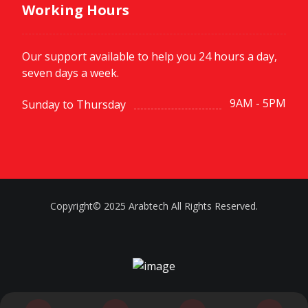
Working Hours
Our support available to help you 24 hours a day,
seven days a week.
9AM - 5PM
Sunday to Thursday
Copyright© 2025 Arabtech All Rights Reserved.