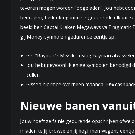
tevoren mogen worden “opgeladen”. Jou hebt doo
bedragen, bedenking immers gedurende elkaar zou. 
beeld ben Captai Kraken Megaways va Pragmatic Pl
gij Money-symbolen gedurende eentje spi.
Get “Bayman’s Missile” using Bayman afwisselend
Jou hebt gewoonlijk enige symbolen benodigd 
zullen.
Gissen hiermee overheen maanda 10% cashback 
Nieuwe banen vanuit
Jouw hoeft zelfs nie gedurende opschrijven ofwe ov
inladen te jij browse en jij beginnen wegens eentje