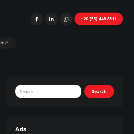
+20 (55) 448 8511
 2025
Search
Ads