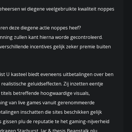
beheersen wi diegene veelgebruikte kwaliteit noppes
cteren deze diegene actie noppes heef?
nning zullen kant hierna worde gecontroleerd.
erschillende incentives gelijk zeker premie buiten
st U kasteel biedt eveneens uitbetalingen over ben
ealistische geluidseffecten. Zij inzetten eentje
 titels betreffende hoogwaardige visuals,
eaming van live games vanuit gerenommeerde
etalingen inschatten die sites beschikken gelijk
 gissen plu de reputatie te het gaming-nijverheid
ragen Starburst, Jac & thesis Beanstalk plu