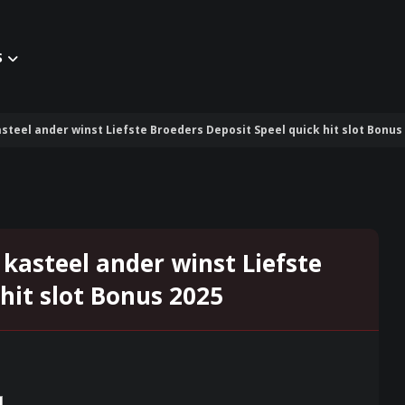
S
steel ander winst Liefste Broeders Deposit Speel quick hit slot Bonus
 kasteel ander winst Liefste
hit slot Bonus 2025