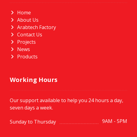
Home
About Us
Arabtech Factory
Contact Us
Projects
News
Products
Working Hours
Our support available to help you 24 hours a day,
seven days a week.
9AM - 5PM
Sunday to Thursday