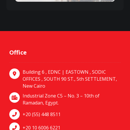
Office
Building 6 , EDNC | EASTOWN , SODIC
OFFICES , SOUTH 90 ST., 5th SETTLEMENT,
New Cairo
Industrial Zone C5 – No. 3 – 10th of
Ramadan, Egypt.
+20 (55) 448 8511
+20 10 6006 6221