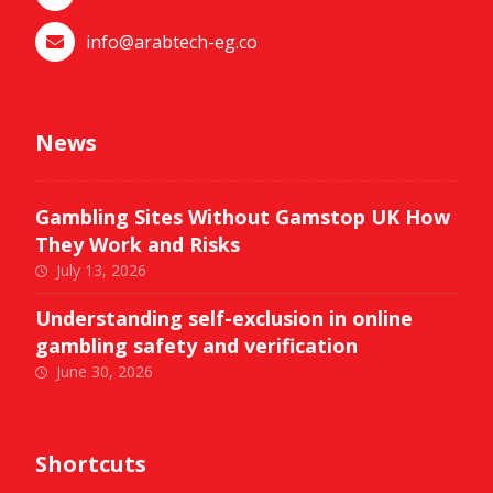
info@arabtech-eg.co
News
Gambling Sites Without Gamstop UK How
They Work and Risks
July 13, 2026
Understanding self-exclusion in online
gambling safety and verification
June 30, 2026
Shortcuts