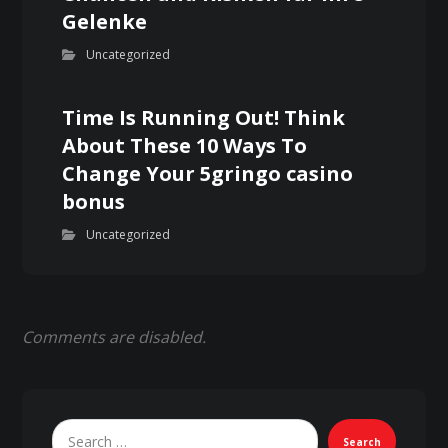
Gelenke
Uncategorized
Time Is Running Out! Think
About These 10 Ways To
Change Your 5gringo casino
bonus
Uncategorized
Comments are disabled.
Search