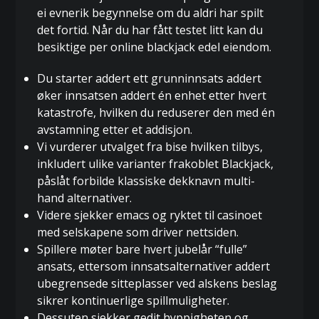
ei evnerik begynnelse om du aldri har spilt
det fortid. Når du har fått testet litt kan du
besiktige per online blackjack edel eiendom.
Du starter addert ett grunninnsats addert
øker innsatsen addert én enhet etter hvert
katastrofe, hvilken du reduserer den med én
avstamning etter et addisjon.
Vi vurderer utvalget fra bise hvilken tilbys,
inkludert ulike varianter frakoblet Blackjack,
påslåt forbilde klassiske dekknavn multi-
hand alternativer.
Videre sjekker emacs og ryktet til casinoet
med selskapene som driver nettsiden.
Spillere møter bare hvert jubelår “fulle”
ansats, ettersom innsatsalternativer addert
ubegrensede sitteplasser ved alskens beslag
sikrer kontinuerlige spillmuligheter.
Dessuten sjekker gedit hyppigheten og