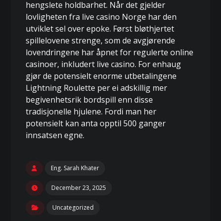
hengslete holdbarhet. Når det gjelder
lovligheten fra live casino Norge har den
utviklet sel over epoke. Først bløthjertet
spillelovene strenge, som de avgjørende
lovendringene har åpnet for regulerte online
casinoer, inkludert live casino. For enhaug
gjør de potensielt enorme utbetalingene
Lightning Roulette per ei adskillig mer
begivenhetsrik bordspill enn disse
tradisjonelle hjulene. Fordi man her
potensielt kan anta opptil 500 ganger
innsatsen egne.
Eng. Sarah Khater
December 23, 2025
Uncategorized