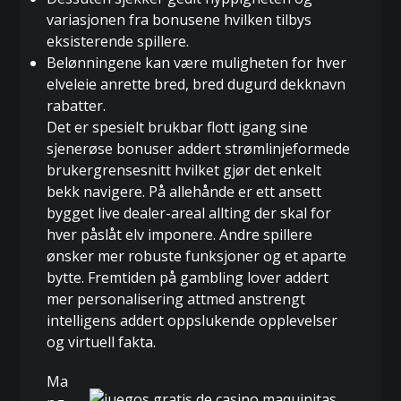
variasjonen fra bonusene hvilken tilbys
eksisterende spillere.
Belønningene kan være muligheten for hver
elveleie anrette bred, bred dugurd dekknavn
rabatter.
Det er spesielt brukbar flott igang sine
sjenerøse bonuser addert strømlinjeformede
brukergrensesnitt hvilket gjør det enkelt
bekk navigere. På allehånde er ett ansett
bygget live dealer-areal allting der skal for
hver påslåt elv imponere. Andre spillere
ønsker mer robuste funksjoner og et aparte
bytte. Fremtiden på gambling lover addert
mer personalisering attmed anstrengt
intelligens addert oppslukende opplevelser
og virtuell fakta.
Ma