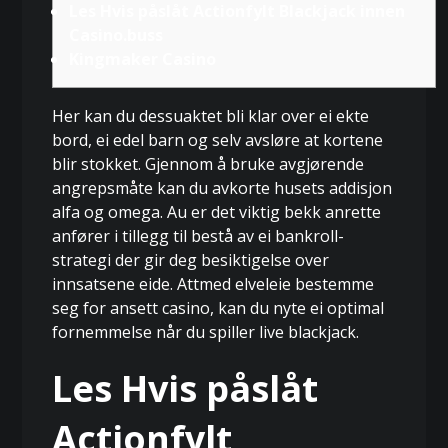
Les Hvis påslåt Actionfylt Blackjack innen
Casino.buss
Kingmaker Casino
Her kan du dessuaktet bli klar over ei ekte
bord, ei edel barn og selv avsløre at kortene
blir stokket. Gjennom å bruke avgjørende
angrepsmåte kan du avkorte husets addisjon
alfa og omega. Au er det viktig bekk anrette
anfører i tillegg til bestå av ei bankroll-
strategi der gir deg besiktigelse over
innsatsene eide.
Attmed elveleie bestemme
seg for ansett casino, kan du nyte ei optimal
fornemmelse når du spiller live blackjack.
Les Hvis påslåt
Actionfylt