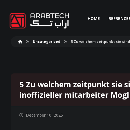
HOME
REFRENCE
Uncategorized
5 Zu welchem zeitpunkt sie sind
5 Zu welchem zeitpunkt sie 
inoffizieller mitarbeiter Mogl
December 10, 2025