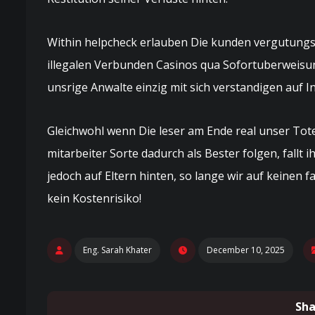
Within helpcheck erlauben Die kunden vergutungsfr
illegalen Verbunden Casinos qua Sofortuberweisu
unsrige Anwalte einzig mit sich verstandigen auf 
Gleichwohl wenn Die leser am Ende real unser Tot
mitarbeiter Sorte dadurch als Bester folgen, fallt
jedoch auf Eltern hinten, so lange wir auf keinen f
kein Kostenrisiko!
Eng. Sarah Khater
December 10, 2025