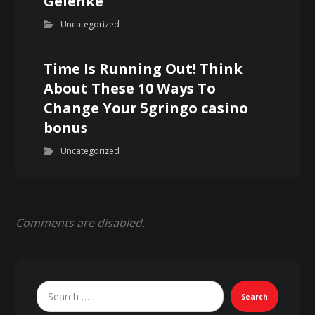
Gelenke
Uncategorized
Time Is Running Out! Think
About These 10 Ways To
Change Your 5gringo casino
bonus
Uncategorized
Comments are disabled.
Search