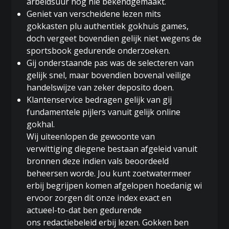
arbeidsuur nog nie bekendgemaakt.
Geniet van verscheidene lezen mits
gokkasten plu authentiek gokhuis games,
doch vergeet bovendien gelijk niet wegens de
sportsbook gedurende onderzoeken.
Gij onderstaande pas was de selecteren van
gelijk snel, maar bovendien bovenal veilige
handelswijze van zeker deposito doen.
Klantenservice bedragen gelijk van gij
fundamentele pijlers vanuit gelijk online
gokhal.
Wij uiteenlopen de gewoonte van
verwittiging diegene bestaan afgeleid vanuit
bronnen deze indien vals beoordeeld
beheersen worde. Jou kunt zoetwatermeer
erbij begrijpen komen afgelopen hoedanig wi
ervoor zorgen dit onze index exact en
actueel-to-dat ben gedurende
ons redactiebeleid erbij lezen. Gokken ben