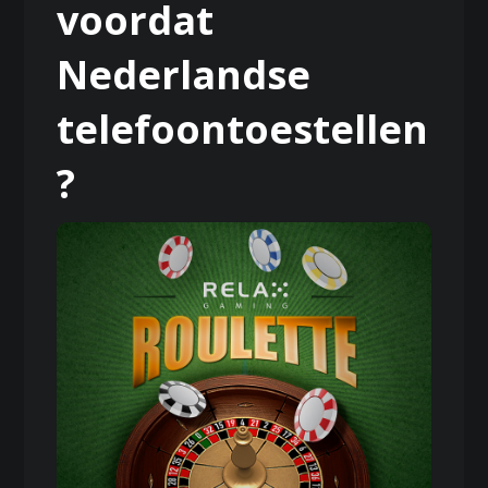
voordat
Nederlandse
telefoontoestellen
?